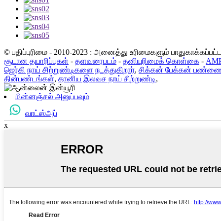
© பதிப்புரிமை - 2010-2023 : அனைத்து உரிமைகளும் பாதுகாக்கப்பட
சூடான தயாரிப்புகள்
-
தளவரைபடம்
-
தனியுரிமைக் கொள்கை
-
AMP
ஜெர்கி நாய் சிற்றுண்டிகளை நடத்துகிறார்
,
சிக்கன் பேக்கன் பண்
தின்பண்டங்கள்
,
தானிய இலவச நாய் சிற்றுண்டி
,
மின்னஞ்சல் அனுப்பவும்
வாட்ஸ்அப்
x