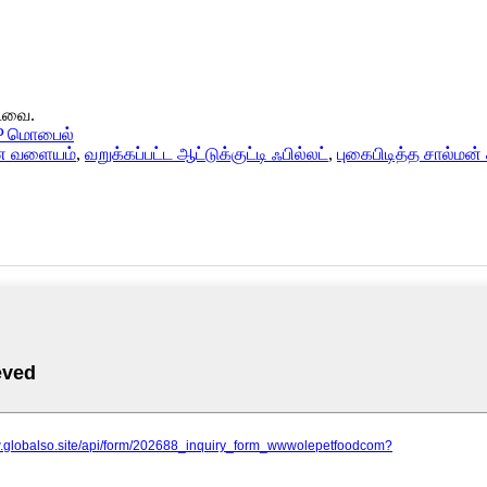
்டவை.
 மொபைல்
ணை வளையம்
,
வறுக்கப்பட்ட ஆட்டுக்குட்டி ஃபில்லட்
,
புகைபிடித்த சால்மன