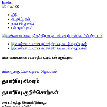
English
வீடு
தயாரிப்புகள்
நாய் சிற்றுண்டி
பல் எலும்புகள்
வண்ணமயமான நட்சத்திர வடிவ பல் எலும்புகள்
எங்களுக்கு மின்னஞ்சல் அனுப்பவும்
தயாரிப்பு விவரம்
தயாரிப்பு குறிச்சொற்கள்
ஊட்டச்சத்து கொண்டுள்ளது
கச்சா புரதம் ≥24%