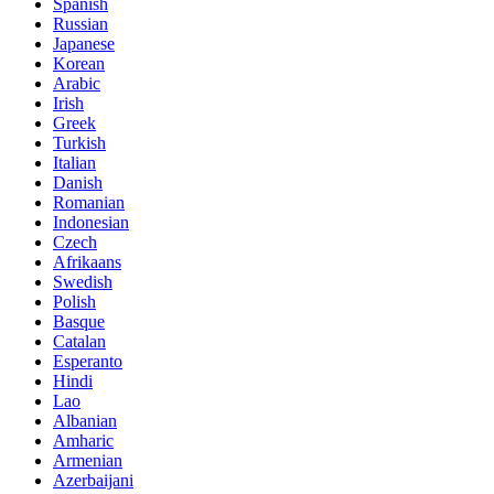
Spanish
Russian
Japanese
Korean
Arabic
Irish
Greek
Turkish
Italian
Danish
Romanian
Indonesian
Czech
Afrikaans
Swedish
Polish
Basque
Catalan
Esperanto
Hindi
Lao
Albanian
Amharic
Armenian
Azerbaijani