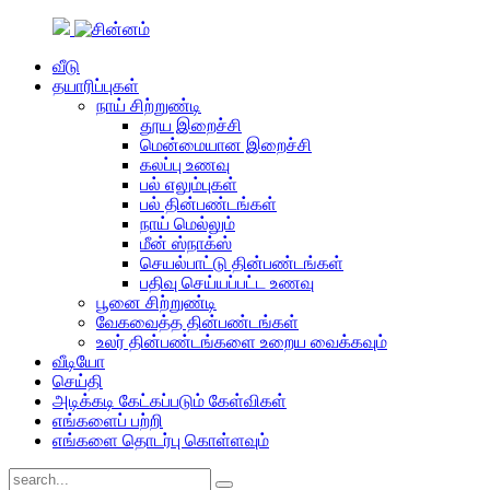
வீடு
தயாரிப்புகள்
நாய் சிற்றுண்டி
தூய இறைச்சி
மென்மையான இறைச்சி
கலப்பு உணவு
பல் எலும்புகள்
பல் தின்பண்டங்கள்
நாய் மெல்லும்
மீன் ஸ்நாக்ஸ்
செயல்பாட்டு தின்பண்டங்கள்
பதிவு செய்யப்பட்ட உணவு
பூனை சிற்றுண்டி
வேகவைத்த தின்பண்டங்கள்
உலர் தின்பண்டங்களை உறைய வைக்கவும்
வீடியோ
செய்தி
அடிக்கடி கேட்கப்படும் கேள்விகள்
எங்களைப் பற்றி
எங்களை தொடர்பு கொள்ளவும்